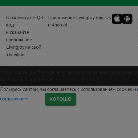
Отсканируйте QR-
Приложение LivingJoy для iOs
код
и Android
и скачайте
приложение
Livingjoy на свой
телефон
2026 © LivingJoy® Исключительные права на сайт защищены и 
ИП Ушаков А. А. (ОГРНИП 317715400043752)
Пользуясь сайтом, вы соглашаетесь с использованием cookies и
соглашением
.
ХОРОШО