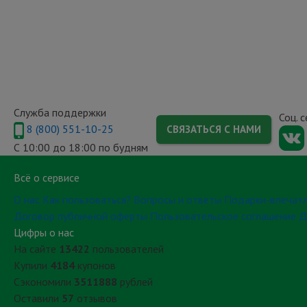
Служба поддержки
Соц. 
8 (800) 551-10-25
СВЯЗАТЬСЯ С НАМИ
С 10:00 до 18:00 по будням
Всё о сервисе
О нас
Как пользоваться?
Вопросы и ответы
Подарки-впечат
Договор публичной оферты
Пользовательское соглашение
Д
Цифры о нас
На сайте
13422
пользователей
Купили
4184
купонов
Сэкономили
3511888
рублей
Оставили
57
отзывов