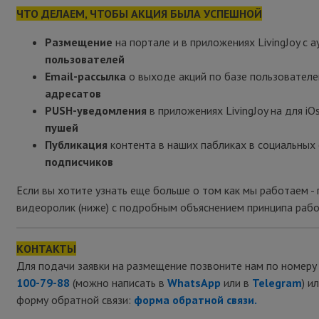
ЧТО ДЕЛАЕМ, ЧТОБЫ АКЦИЯ БЫЛА УСПЕШНОЙ
Размещение
на портале и в приложениях LivingJoy с 
пользователей
Email-рассылка
о выходе акций по базе пользователе
адресатов
PUSH-уведомления
в приложениях LivingJoy на для iOs
пушей
Публикация
контента в наших пабликах в социальных 
подписчиков
Если вы хотите узнать еще больше о том как мы работаем -
видеоролик (ниже) с подробным объяснением принципа рабо
КОНТАКТЫ
Для подачи заявки на размещение позвоните нам по номеру
100-79-88
(можно написать в
WhatsApp
или в
Telegram
) и
форму обратной связи:
форма обратной связи.