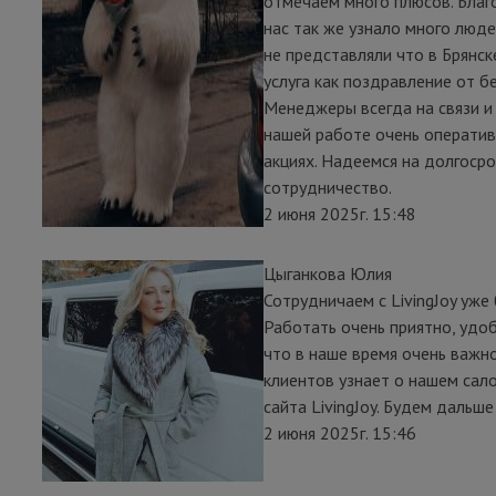
отмечаем много плюсов. Благ
нас так же узнало много люд
не представляли что в Брянск
услуга как поздравление от б
Менеджеры всегда на связи и 
нашей работе очень оператив
акциях. Надеемся на долгоср
сотрудничество.
2 июня 2025г. 15:48
Цыганкова Юлия
Сотрудничаем с LivingJoy уже
Работать очень приятно, удоб
что в наше время очень важн
клиентов узнает о нашем сало
сайта LivingJoy. Будем дальше
2 июня 2025г. 15:46