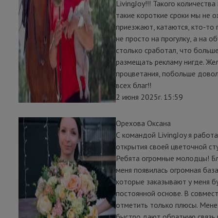
LivingJoy!!! Такого количества
такие короткие сроки мы не о
приезжают, катаются, кто-то
не просто на прогулку, а на о
столько сработал, что больш
размещать рекламу нигде. Же
процветания, побольше довол
всех благ!!
2 июня 2025г. 15:59
Орехова Оксана
С командой LivingJoy я работ
открытия своей цветочной с
Ребята огромные молодцы! Бл
меня появилась огромная база
которые заказывают у меня б
постоянной основе. В совмес
отметить только плюсы. Мен
быстро дают обратную связь 