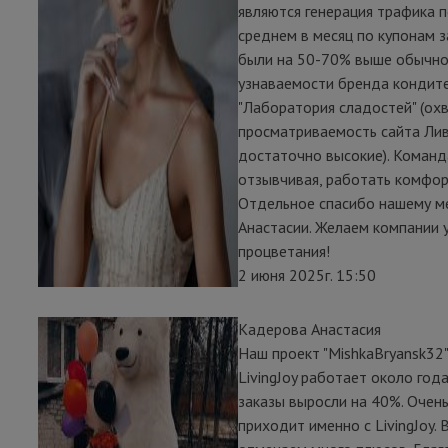
являются генерация трафика п
среднем в месяц по купонам 
были на 50-70% выше обычног
узнаваемости бренда кондит
"Лаборатория сладостей" (охв
просматриваемость сайта Ли
достаточно высокие). Команд
отзывчивая, работать комфор
Отдельное спасибо нашему м
Анастасии. Желаем компании 
процветания!
2 июня 2025г. 15:50
Кадерова Анастасия
Наш проект "MishkaBryansk32"
LivingJoy работает около года
заказы выросли на 40%. Очен
приходит именно с LivingJoy. 