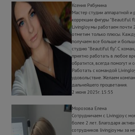
Ксения Рябунина
Мастер студии аппаратной и 
коррекции фигуры "Beautiful f
LivingJoy мы работаем почти 2
отметим только плюсы. Кажд
получаем все больше и больш
студию "Beautiful fly". С кома
приятно работать в любое в
обратится, всегда помогут и 
Работать с командой LivingJo
удовольствие. Желаем компан
дальнейшего процветания.
2 июня 2025г. 15:55
Морозова Елена
Сотрудничаем с Livingjoy с м
более 2 лет. Благодаря актив
сотрудников livingjoy мы за 