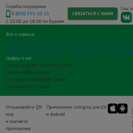
Служба поддержки
Соц. 
8 (800) 551-10-25
СВЯЗАТЬСЯ С НАМИ
С 10:00 до 18:00 по будням
Всё о сервисе
О нас
Как пользоваться?
Вопросы и ответы
Подарки-впечат
Договор публичной оферты
Пользовательское соглашение
Д
Цифры о нас
На сайте
13422
пользователей
Купили
4184
купонов
Сэкономили
3511888
рублей
Оставили
57
отзывов
Отсканируйте QR-
Приложение LivingJoy для iOs
код
и Android
и скачайте
приложение