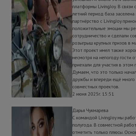
платформы LivingJoy. В связи с
летний период база заселена 
партнёрство с LivingJoy прино
положительные эмоции мы ре
сотрудничество и сделали с
розыгрыш крупных призов в ма
Этот проект имел также хоро
несмотря на непогоду гости о
приехали для участия в этом п
Думаем, что это только нача
дружбы и впереди ещё много
совместных проектов.
2 июня 2025г. 15:51
Дарья Чукмарева
С командой LivingJoy мы раб
полугода. В совместной рабо
отметить только плюсы. Осно