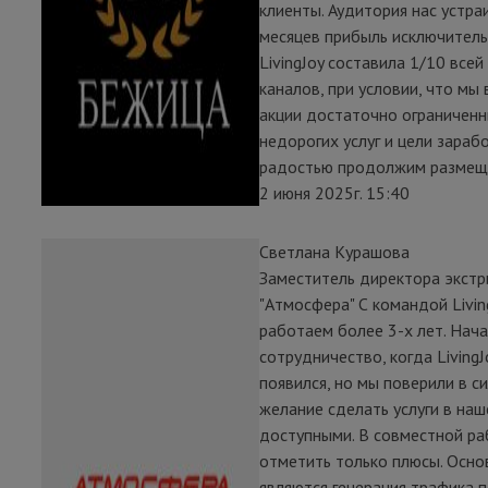
клиенты. Аудитория нас устраи
месяцев прибыль исключитель
LivingJoy составила 1/10 всей
каналов, при условии, что мы
акции достаточно ограниченн
недорогих услуг и цели зарабо
радостью продолжим размеща
2 июня 2025г. 15:40
Светлана Курашова
Заместитель директора экстр
"Атмосфера" С командой Livin
работаем более 3-х лет. Нач
сотрудничество, когда LivingJ
появился, но мы поверили в си
желание сделать услуги в на
доступными. В совместной р
отметить только плюсы. Осно
являются генерация трафика п