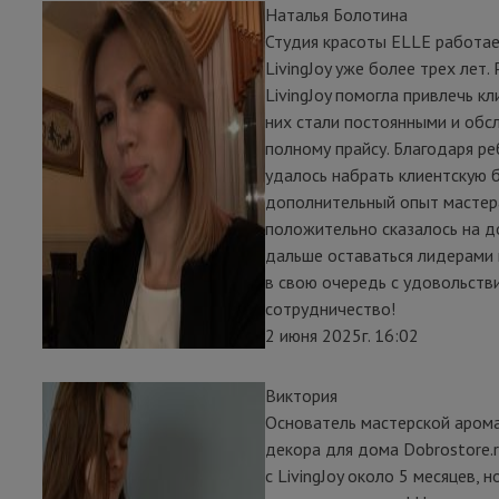
Наталья Болотина
Студия красоты ELLE работае
LivingJoy уже более трех лет.
LivingJoy помогла привлечь кл
них стали постоянными и обс
полному прайсу. Благодаря р
удалось набрать клиентскую б
дополнительный опыт мастер
положительно сказалось на д
дальше оставаться лидерами н
в свою очередь с удовольст
сотрудничество!
2 июня 2025г. 16:02
Виктория
Основатель мастерской арома
декора для дома Dobrostore.
с LivingJoy около 5 месяцев, н