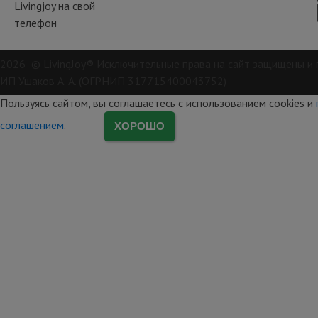
Livingjoy на свой
телефон
2026 © LivingJoy® Исключительные права на сайт защищены и 
ИП Ушаков А. А. (ОГРНИП 317715400043752)
Пользуясь сайтом, вы соглашаетесь с использованием cookies и
соглашением
.
ХОРОШО