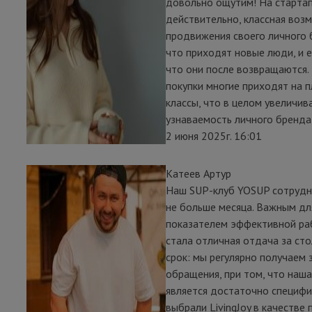
довольно ощутим! На стартапе
действительно, классная воз
продвижения своего личного 
что приходят новые люди, и е
что они после возвращаются.
покупки многие приходят на 
классы, что в целом увеличив
узнаваемость личного бренда 
2 июня 2025г. 16:01
Катеев Артур
Наш SUP-клуб YOSUP сотрудни
не больше месяца. Важным дл
показателем эффективной ра
стала отличная отдача за сто
срок: мы регулярно получаем з
обращения, при том, что наш
является достаточно специфи
выбрали LivingJoy в качестве 