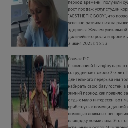
период времени , получили с
рост продаж услуг студии кор
"AESTHETIC BODY", что позво
успешно развиваться на рынке
здоровья. Желаем уникальной
дальнейшего роста и процвет
2 июня 2025г. 15:53
Сончак Р.С.
С компанией LivingJoy парк-о
сотрудничает около 2-х лет. 
длительного перерыва мы тол
набирать свою базу гостей, а 
зимний период как правило з
отдых мало интересен, вот м
прибегнуть к помощи данной 
помощью лояльных цен привл
площадку новые лица. Этот о
успешным и около 30% звонко