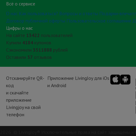
Всё о сервисе
О нас
Как пользоваться?
Вопросы и ответы
Подарки-впечат
Договор публичной оферты
Пользовательское соглашение
Д
Цифры о нас
На сайте
13422
пользователей
Купили
4184
купонов
Сэкономили
3511888
рублей
Оставили
57
отзывов
Отсканируйте QR-
Приложение LivingJoy для iOs
код
и Android
и скачайте
приложение
Livingjoy на свой
телефон
2026 © LivingJoy® Исключительные права на сайт защищены и 